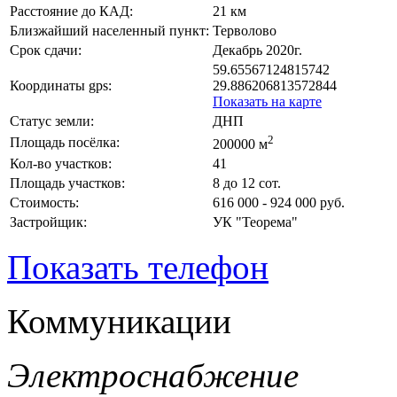
Расстояние до КАД:
21 км
Близжайший населенный пункт:
Терволово
Срок сдачи:
Декабрь 2020г.
59.65567124815742
Координаты gps:
29.886206813572844
Показать на карте
Статус земли:
ДНП
2
Площадь посёлка:
200000 м
Кол-во участков:
41
Площадь участков:
8 до 12 сот.
Стоимость:
616 000 - 924 000 руб.
Застройщик:
УК "Теорема"
Показать телефон
Коммуникации
Электроснабжение