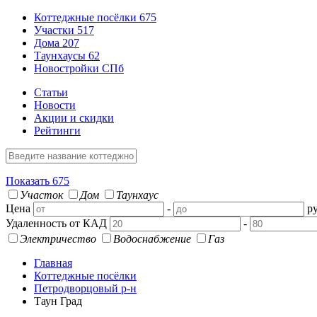
Коттеджные посёлки
675
Участки
517
Дома
207
Таунхаусы
62
Новостройки СПб
Статьи
Новости
Акции и скидки
Рейтинги
Показать
675
Участок
Дом
Таунхаус
Цена
-
ру
Удаленность от КАД
-
Электричество
Водоснабжение
Газ
Главная
Коттеджные посёлки
Петродворцовый р-н
Таун Град