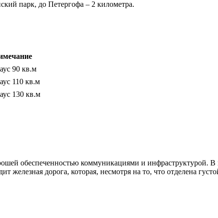
ский парк, до Петергофа – 2 километра.
имечание
аус 90 кв.м
аус 110 кв.м
аус 130 кв.м
орошей обеспеченностью коммуникациями и инфраструктурой. В 
т железная дорога, которая, несмотря на то, что отделена густ