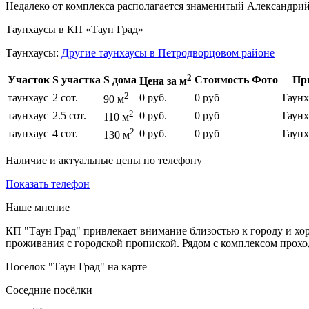
Недалеко от комплекса располагается знаменитый Александрий
Таунхаусы в КП «Таун Град»
Таунхаусы:
Другие таунхаусы в Петродворцовом районе
2
Участок
S участка
S дома
Стоимость
Фото
Пр
Цена за м
2
таунхаус
2 сот.
0 руб.
0 руб
Таунх
90 м
2
таунхаус
2.5 сот.
0 руб.
0 руб
Таунх
110 м
2
таунхаус
4 сот.
0 руб.
0 руб
Таунх
130 м
Наличие и актуальные цены по телефону
Показать телефон
Наше мнение
КП "Таун Град" привлекает внимание близостью к городу и х
проживания с городской пропиской. Рядом с комплексом проходи
Поселок "Таун Град" на карте
Соседние посёлки