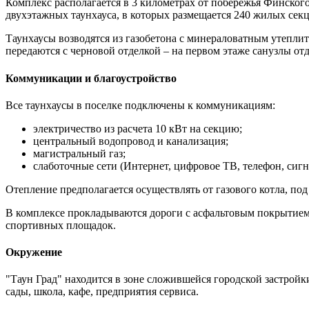
Комплекс располагается в 3 километрах от побережья Финского
двухэтажных таунхауса, в которых размещается 240 жилых секц
Таунхаусы возводятся из газобетона с минераловатным утепли
передаются с черновой отделкой – на первом этаже санузлы от
Коммуникации и благоустройство
Все таунхаусы в поселке подключены к коммуникациям:
электричество из расчета 10 кВт на секцию;
центральный водопровод и канализация;
магистральный газ;
слаботочные сети (Интернет, цифровое ТВ, телефон, сигн
Отепление предполагается осуществлять от газового котла, по
В комплексе прокладываются дороги с асфальтовым покрытием,
спортивных площадок.
Окружение
"Таун Град" находится в зоне сложившейся городской застрой
сады, школа, кафе, предприятия сервиса.