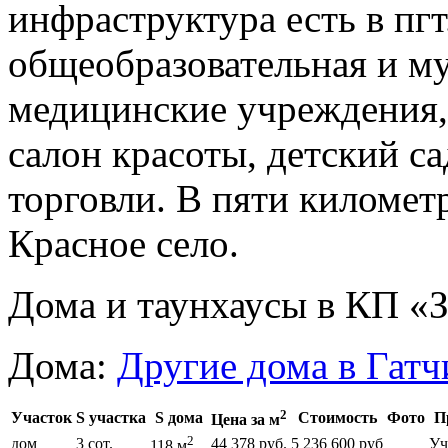
инфраструктура есть в пг
общеобразовательная и м
медицинские учреждения,
салон красоты, детский са
торговли. В пяти километ
Красное село.
Дома и таунхаусы в КП «
Дома:
Другие дома в Гатч
2
Участок
S участка
S дома
Стоимость
Фото
П
Цена за м
2
дом
3 сот.
44 378 руб.
5 236 600 руб
Уч
118 м