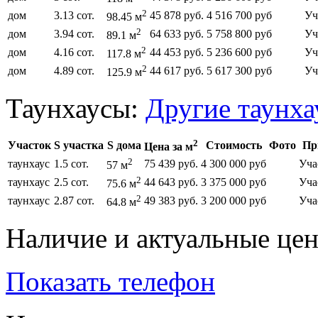
2
дом
3.13 сот.
45 878 руб.
4 516 700 руб
Уч
98.45 м
2
дом
3.94 сот.
64 633 руб.
5 758 800 руб
Уч
89.1 м
2
дом
4.16 сот.
44 453 руб.
5 236 600 руб
Уч
117.8 м
2
дом
4.89 сот.
44 617 руб.
5 617 300 руб
Уч
125.9 м
Таунхаусы:
Другие таунха
2
Участок
S участка
S дома
Стоимость
Фото
Пр
Цена за м
2
таунхаус
1.5 сот.
75 439 руб.
4 300 000 руб
Уча
57 м
2
таунхаус
2.5 сот.
44 643 руб.
3 375 000 руб
Уча
75.6 м
2
таунхаус
2.87 сот.
49 383 руб.
3 200 000 руб
Уча
64.8 м
Наличие и актуальные це
Показать телефон