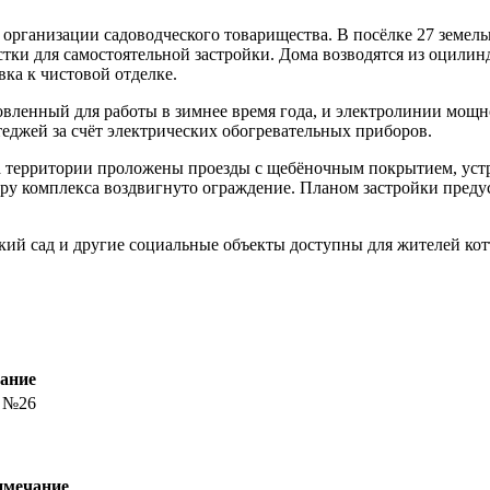
 организации садоводческого товарищества. В посёлке 27 земель
стки для самостоятельной застройки. Дома возводятся из оцили
ка к чистовой отделке.
вленный для работы в зимнее время года, и электролинии мощн
еджей за счёт электрических обогревательных приборов.
на территории проложены проезды с щебёночным покрытием, устр
тру комплекса воздвигнуто ограждение. Планом застройки преду
ский сад и другие социальные объекты доступны для жителей ко
ание
 №26
мечание