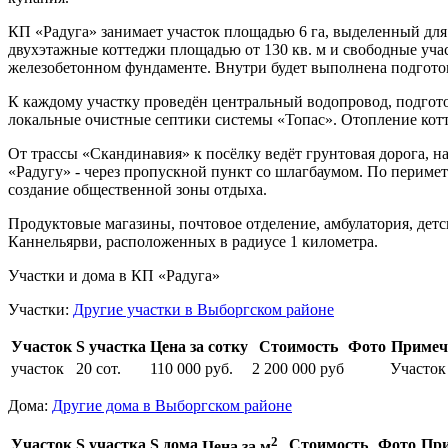
КП «Радуга» занимает участок площадью 6 га, выделенный для
двухэтажные коттеджи площадью от 130 кв. м и свободные уча
железобетонном фундаменте. Внутри будет выполнена подготов
К каждому участку проведён центральный водопровод, подгото
локальные очистные септики системы «Топас». Отопление котт
От трассы «Скандинавия» к посёлку ведёт грунтовая дорога, 
«Радугу» - через пропускной пункт со шлагбаумом. По периме
создание общественной зоны отдыха.
Продуктовые магазины, почтовое отделение, амбулатория, дет
Каннельярви, расположенных в радиусе 1 километра.
Участки и дома в КП «Радуга»
Участки:
Другие участки в Выборгском районе
Участок
S участка
Цена за сотку
Стоимость
Фото
Примеч
участок
20 сот.
110 000 руб.
2 200 000 руб
Участок
Дома:
Другие дома в Выборгском районе
2
Участок
S участка
S дома
Стоимость
Фото
При
Цена за м