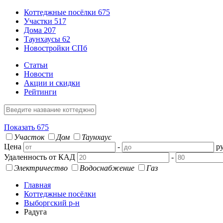
Коттеджные посёлки
675
Участки
517
Дома
207
Таунхаусы
62
Новостройки СПб
Статьи
Новости
Акции и скидки
Рейтинги
Показать
675
Участок
Дом
Таунхаус
Цена
-
ру
Удаленность от КАД
-
Электричество
Водоснабжение
Газ
Главная
Коттеджные посёлки
Выборгский р-н
Радуга