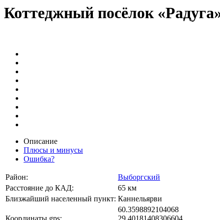
Коттеджный посёлок «Радуга
Описание
Плюсы и минусы
Ошибка?
Район:
Выборгский
Расстояние до КАД:
65 км
Близжайший населенный пункт:
Каннельярви
60.3598892104068
Координаты gps:
29.40181408306604