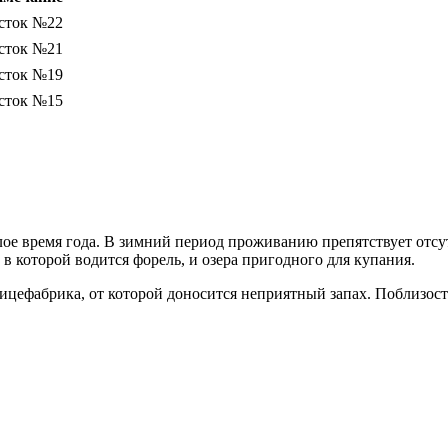
сток №22
сток №21
сток №19
сток №15
плое время года. В зимний период проживанию препятствует отс
в которой водится форель, и озера пригодного для купания.
птицефабрика, от которой доносится неприятный запах. Поблиз