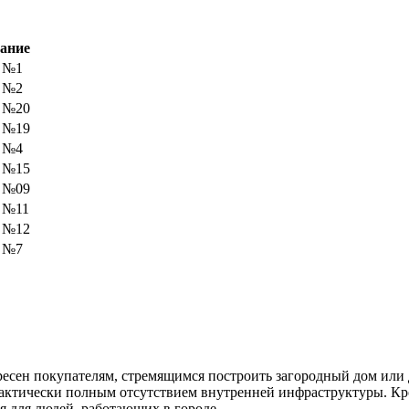
ание
к №1
к №2
 №20
 №19
к №4
 №15
 №09
 №11
 №12
к №7
ресен покупателям, стремящимся построить загородный дом или 
рактически полным отсутствием внутренней инфраструктуры. Кро
я для людей, работающих в городе.