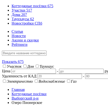
Коттеджные посёлки
675
Участки
517
Дома
207
Таунхаусы
62
Новостройки СПб
Статьи
Новости
Акции и скидки
Рейтинги
Показать
675
Участок
Дом
Таунхаус
Цена
-
ру
Удаленность от КАД
-
Электричество
Водоснабжение
Газ
Главная
Коттеджные посёлки
Выборгский р-н
Озеро Пионерское