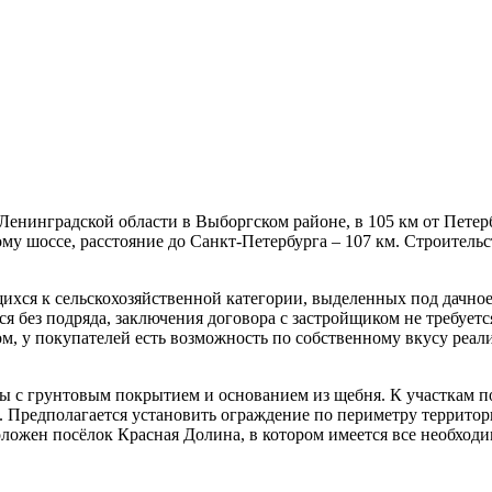
енинградской области в Выборгском районе, в 105 км от Петерб
у шоссе, расстояние до Санкт-Петербурга – 107 км. Строительс
щихся к сельскохозяйственной категории, выделенных под дачное
я без подряда, заключения договора с застройщиком не требуетс
ом, у покупателей есть возможность по собственному вкусу реали
 с грунтовым покрытием и основанием из щебня. К участкам п
. Предполагается установить ограждение по периметру территор
ложен посёлок Красная Долина, в котором имеется все необходим