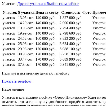
Участки:
Другие участки в Выборгском районе
Участок
S участка
Цена за сотку
Стоимость
Фото
Примеч
участок
13.05 сот.
140 000 руб.
1 827 000 руб
Участо
участок
14.29 сот.
140 000 руб.
2 000 600 руб
Участо
участок
19.96 сот.
140 000 руб.
2 794 400 руб
Участок
участок
19.99 сот.
140 000 руб.
2 798 600 руб
Участок
участок
24.52 сот.
160 000 руб.
3 923 200 руб
Участо
участок
25.96 сот.
140 000 руб.
3 634 400 руб
Участок
участок
29.93 сот.
170 000 руб.
5 088 100 руб
Участок
участок
30.93 сот.
170 000 руб.
5 258 100 руб
Участок
участок
33.47 сот.
170 000 руб.
5 689 900 руб
Участок
участок
37.3 сот.
170 000 руб.
6 341 000 руб
Участо
Наличие и актуальные цены по телефону
Показать телефон
Наше мнение
Участок в коттеджном посёлке «Озеро Пионерское» будет инте
отметить, что за тишину и уединённость придётся заплатить п
проблематичным использование его в качестве основного жиль