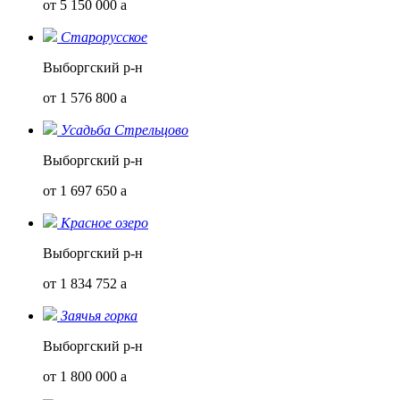
от 5 150 000
a
Старорусское
Выборгский р-н
от 1 576 800
a
Усадьба Стрельцово
Выборгский р-н
от 1 697 650
a
Красное озеро
Выборгский р-н
от 1 834 752
a
Заячья горка
Выборгский р-н
от 1 800 000
a