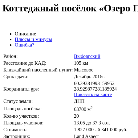
Коттеджный посёлок «Озеро 
Описание
Плюсы и минусы
Ошибка?
Район:
Выборгский
Расстояние до КАД:
105 км
Близжайший населенный пункт:
Мысовое
Срок сдачи:
Декабрь 2016г.
60.39381993159952
Координаты gps:
28.929877281185924
Показать на карте
Статус земли:
ДНП
2
Площадь посёлка:
63700 м
Кол-во участков:
20
Площадь участков:
13.05 до 37.3 сот.
Стоимость:
1 827 000 - 6 341 000 руб.
Застройщик:
Land Aspect