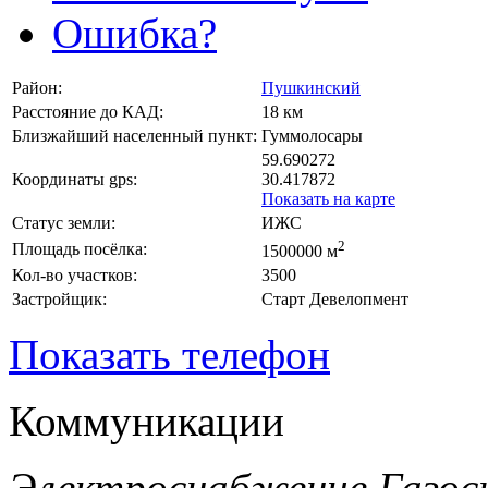
Ошибка?
Район:
Пушкинский
Расстояние до КАД:
18 км
Близжайший населенный пункт:
Гуммолосары
59.690272
Координаты gps:
30.417872
Показать на карте
Статус земли:
ИЖС
2
Площадь посёлка:
1500000 м
Кол-во участков:
3500
Застройщик:
Старт Девелопмент
Показать телефон
Коммуникации
Электроснабжение
Газос