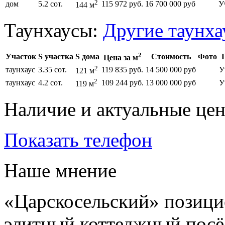
2
дом
5.2 сот.
115 972 руб.
16 700 000 руб
У
144 м
Таунхаусы:
Другие таунх
2
Участок
S участка
S дома
Стоимость
Фото
Цена за м
2
таунхаус
3.35 сот.
119 835 руб.
14 500 000 руб
У
121 м
2
таунхаус
4.2 сот.
109 244 руб.
13 000 000 руб
У
119 м
Наличие и актуальные це
Показать телефон
Наше мнение
«Царскосельский» позици
элитный коттеджный посёл