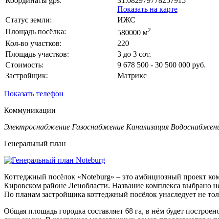
Координаты gps:
31.082979778257915
Показать на карте
Статус земли:
ИЖС
2
Площадь посёлка:
580000 м
Кол-во участков:
220
Площадь участков:
3 до 3 сот.
Стоимость:
9 678 500 - 30 500 000 руб.
Застройщик:
Матрикс
Показать телефон
Коммуникации
Электроснабжение
Газоснабжение
Канализация
Водоснабжен
Генеральный план
Коттеджный посёлок «Noteburg» – это амбициозный проект ком
Кировском районе Ленобласти. Название комплекса выбрано нес
По планам застройщика коттеджный посёлок унаследует не толь
Общая площадь городка составляет 68 га, в нём будет построе