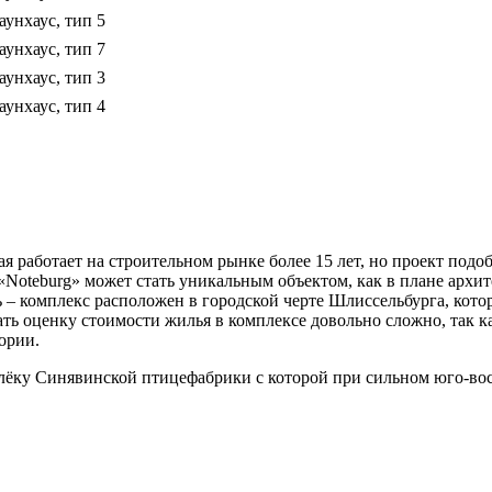
аунхаус, тип 5
аунхаус, тип 7
аунхаус, тип 3
аунхаус, тип 4
я работает на строительном рынке более 15 лет, но проект под
Noteburg» может стать уникальным объектом, как в плане архит
– комплекс расположен в городской черте Шлиссельбурга, которы
ть оценку стоимости жилья в комплексе довольно сложно, так к
ории.
ёку Синявинской птицефабрики с которой при сильном юго-вос