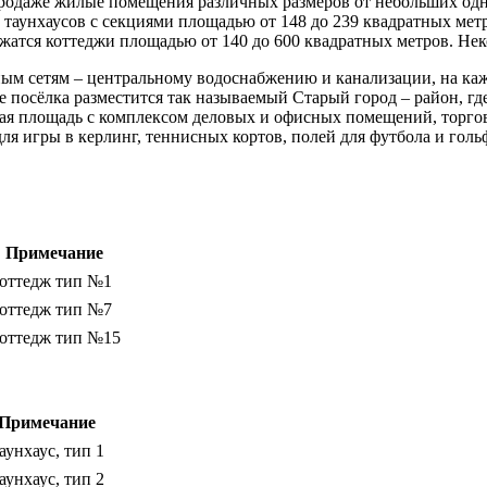
 продаже жилые помещения различных размеров от небольших о
в таунхаусов с секциями площадью от 148 до 239 квадратных ме
жатся коттеджи площадью от 140 до 600 квадратных метров. Нек
ым сетям – центральному водоснабжению и канализации, на ка
 посёлка разместится так называемый Старый город – район, гд
ная площадь с комплексом деловых и офисных помещений, торго
ля игры в керлинг, теннисных кортов, полей для футбола и голь
Примечание
оттедж тип №1
оттедж тип №7
оттедж тип №15
Примечание
аунхаус, тип 1
аунхаус, тип 2