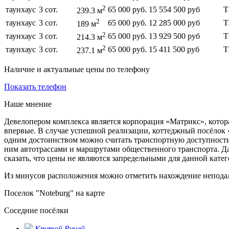
2
таунхаус
3 сот.
65 000 руб.
15 554 500 руб
Т
239.3 м
2
таунхаус
3 сот.
65 000 руб.
12 285 000 руб
Т
189 м
2
таунхаус
3 сот.
65 000 руб.
13 929 500 руб
Т
214.3 м
2
таунхаус
3 сот.
65 000 руб.
15 411 500 руб
Т
237.1 м
Наличие и актуальные цены по телефону
Показать телефон
Наше мнение
Девелопером комплекса является корпорация «Матрикс», котора
впервые. В случае успешной реализации, коттеджный посёлок «
одним достоинством можно считать транспортную доступность 
ним автотрассами и маршрутами общественного транспорта. Да
сказать, что цены не являются запредельными для данной катег
Из минусов расположения можно отметить нахождение неподал
Поселок "Noteburg" на карте
Соседние посёлки
Крутой Ручей