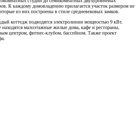
днокомнатных студий до семикомнатных двухуровневых
тров. К каждому домовладению прилагается участок размером не
оторые из них построены в стиле средневековых замков.
ждый коттедж подводятся электролинии мощностью 9 кВт.
е находятся малоэтажные жилые дома, кафе и рестораны,
вым центром, фитнес-клубом, бассейном. Также проект
фа.