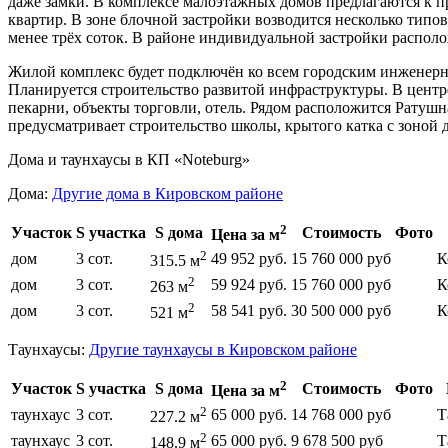
даже замки. В комплексе малоэтажных домов предлагаются к
квартир. В зоне блочной застройки возводится несколько типо
менее трёх соток. В районе индивидуальной застройки располо
Жилой комплекс будет подключён ко всем городским инженерн
Планируется строительство развитой инфраструктуры. В центре
пекарни, объекты торговли, отель. Рядом расположится Ратуш
предусматривает строительство школы, крытого катка с зоной д
Дома и таунхаусы в КП «Noteburg»
Дома:
Другие дома в Кировском районе
2
Участок
S участка
S дома
Стоимость
Фото
Цена за м
2
дом
3 сот.
49 952 руб.
15 760 000 руб
К
315.5 м
2
дом
3 сот.
59 924 руб.
15 760 000 руб
К
263 м
2
дом
3 сот.
58 541 руб.
30 500 000 руб
К
521 м
Таунхаусы:
Другие таунхаусы в Кировском районе
2
Участок
S участка
S дома
Стоимость
Фото
Цена за м
2
таунхаус
3 сот.
65 000 руб.
14 768 000 руб
Т
227.2 м
2
таунхаус
3 сот.
65 000 руб.
9 678 500 руб
Т
148.9 м