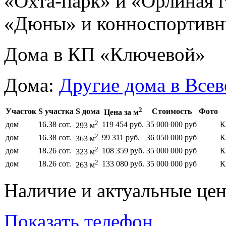
«Охта-парк» и «Орлиная г
«Дюны» и конноспортивн
Дома в КП «Ключевой»
Дома:
Другие дома в Все
2
Участок
S участка
S дома
Стоимость
Фото
Цена за м
2
дом
16.38 сот.
119 454 руб.
35 000 000 руб
К
293 м
2
дом
16.38 сот.
99 311 руб.
36 050 000 руб
К
363 м
2
дом
18.26 сот.
108 359 руб.
35 000 000 руб
К
323 м
2
дом
18.26 сот.
133 080 руб.
35 000 000 руб
К
263 м
Наличие и актуальные це
Показать телефон