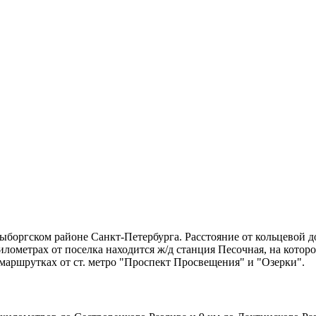
боргском районе Санкт-Петербурга. Расстояние от кольцевой дор
илометрах от поселка находится ж/д станция Песочная, на кото
аршрутках от ст. метро "
Проспект Просвещения"
и "
Озерки"
.