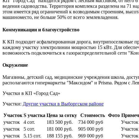
КП "
Город Сад" находится рядом с лесным массивом, от него 6
ведения садоводства. Территория комплекса разделена на 71 на
этом имеется ряд ограничений к возводимым строениям, высота
машиноместо, не больше 50% от всего землевладения.
Коммуникации и благоустройство
К КП подходит асфальтированная дорога, внутрипоселковые пр
каждому участку электролинии мощностью 15 кВт. Для обеспеч
возможность подключиться к газораспределительной сети "
Кон
Окружение
Магазины, детский сад, медицинские учреждения школа, дост
располагаются гипермаркеты "
Максидом"
и Prisma. Рядом с Ле
Участки в КП «Город Сад»
Участки:
Другие участки в Выборгском районе
Участок
S участка
Цена за сотку
Стоимость
Фото
Примеч
участок
4 сот.
183 500 руб.
734 000 руб
Участок
участок
5 сот.
181 000 руб.
905 000 руб
Участок
участок
5.15 сот.
188 155 руб.
969 000 руб
Участок