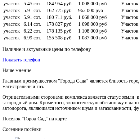
участок
5.45 сот.
184 954 руб.
1 008 000 руб
Участок
участок
5.91 сот.
162 775 руб.
962 000 руб
Участо
участок
5.91 сот.
180 711 руб.
1 068 000 руб
Участок
участок
6.14 сот.
178 827 руб.
1 098 000 руб
Участо
участок
6.22 сот.
178 135 руб.
1 108 000 руб
Участо
участок
6.99 сот.
155 508 руб.
1 087 000 руб
Участок
Наличие и актуальные цены по телефону
Показать телефон
Наше мнение
Главным преимуществом "
Города Сада"
является близость гор
магистральный газ.
Отрицательными сторонами комплекса является статус земли, 
загородный дом. Кроме того, экологическую обстановку в данн
автодорога, являющаяся источником шума и загазованности, ф
Поселок "Город Сад" на карте
Соседние посёлки