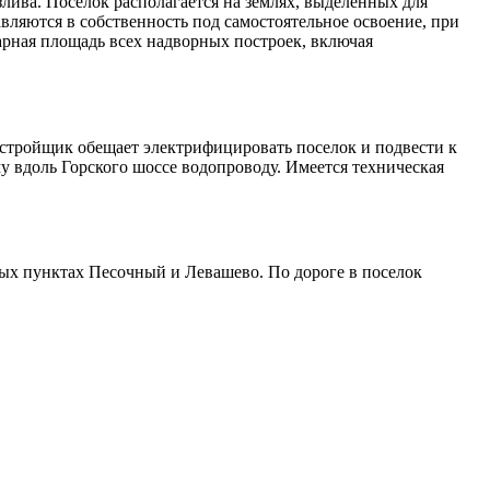
злива. Поселок располагается на землях, выделенных для
авляются в собственность под самостоятельное освоение, при
арная площадь всех надворных построек, включая
астройщик обещает электрифицировать поселок и подвести к
 вдоль Горского шоссе водопроводу. Имеется техническая
ых пунктах Песочный и Левашево. По дороге в поселок