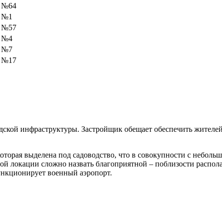
 №64
к №1
 №57
к №4
к №7
 №17
одской инфраструктуры. Застройщик обещает обеспечить жител
которая выделена под садоводство, что в совокупности с небол
ой локации сложно назвать благоприятной – поблизости распола
ункционирует военный аэропорт.