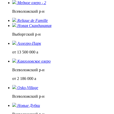
Медное озеро - 2
Всеволожский р-н
Relique de Famillе
Новая Скандинавия
Выборгский р-н
Аллегро-Парк
от 13 500 000
a
Кавголовское озеро
Всеволожский р-н
от 2 186 000
a
Osko-Village
Всеволожский р-н
Новые Дубки