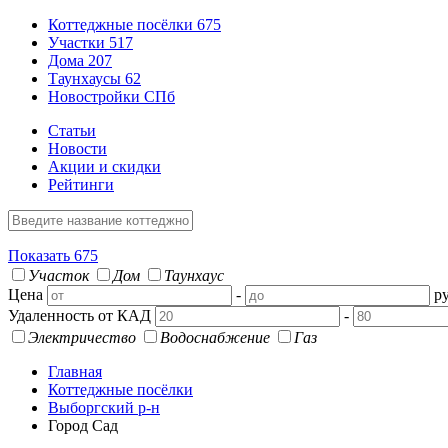
Коттеджные посёлки
675
Участки
517
Дома
207
Таунхаусы
62
Новостройки СПб
Статьи
Новости
Акции и скидки
Рейтинги
Показать
675
Участок
Дом
Таунхаус
Цена
-
ру
Удаленность от КАД
-
Электричество
Водоснабжение
Газ
Главная
Коттеджные посёлки
Выборгский р-н
Город Сад