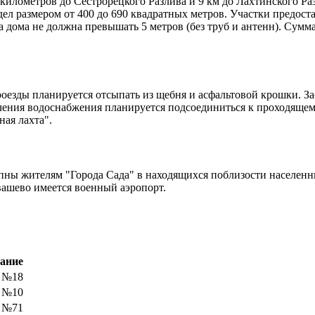
 километров до Сестрорецкого Разлива и 9 км до Лахтинского Ра
дел размером от 400 до 690 квадратных метров. Участки предост
 дома не должна превышать 5 метров (без труб и антенн). Сумм
оезды планируется отсыпать из щебня и асфальтовой крошки. З
ения водоснабжения планируется подсоединиться к проходящему
ная лахта"
.
упны жителям "
Города Сада"
в находящихся поблизости населенн
вашево имеется военный аэропорт.
ание
 №18
 №10
 №71