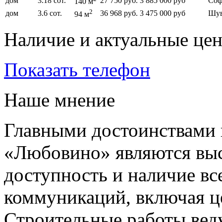
дом
3.18 сот.
27 750 руб.
3 885 000 руб
Соф
140 м
2
дом
3.6 сот.
36 968 руб.
3 475 000 руб
Шув
94 м
Наличие и актуальные це
Показать телефон
Наше мнение
Главными достоинствами 
«Любовино» являются выс
доступность и наличие в
коммуникаций, включая ц
Строительные работы вед