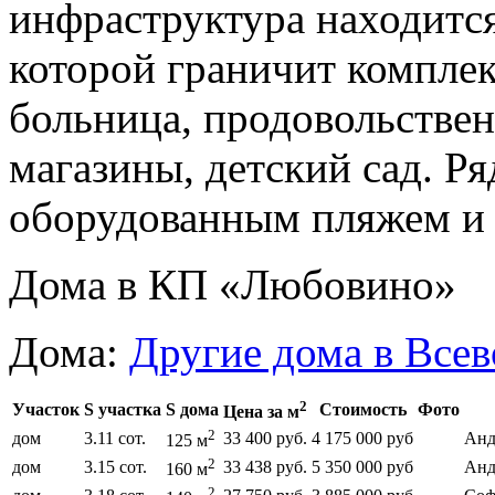
инфраструктура находится
которой граничит комплек
больница, продовольстве
магазины, детский сад. Р
оборудованным пляжем и
Дома в КП «Любовино»
Дома:
Другие дома в Все
2
Участок
S участка
S дома
Стоимость
Фото
Цена за м
2
дом
3.11 сот.
33 400 руб.
4 175 000 руб
Анд
125 м
2
дом
3.15 сот.
33 438 руб.
5 350 000 руб
Анд
160 м
2