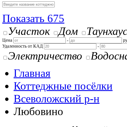
Показать
675
Участок
Дом
Таунхау
Цена
-
ру
Удаленность от КАД
-
Электричество
Водосн
Главная
Коттеджные посёлки
Всеволожский р-н
Любовино