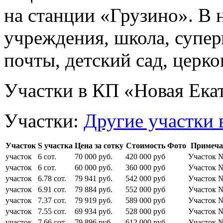
на станции «Грузино». В
учреждения, школа, супер
почты, детский сад, церко
Участки в КП «Новая Ека
Участки:
Другие участки 
Участок
S участка
Цена за сотку
Стоимость
Фото
Примеча
участок
6 сот.
70 000 руб.
420 000 руб
Участок 
участок
6 сот.
60 000 руб.
360 000 руб
Участок 
участок
6.78 сот.
79 941 руб.
542 000 руб
Участок 
участок
6.91 сот.
79 884 руб.
552 000 руб
Участок 
участок
7.37 сот.
79 919 руб.
589 000 руб
Участок 
участок
7.55 сот.
69 934 руб.
528 000 руб
Участок 
участок
7.66 сот.
79 896 руб.
612 000 руб
Участок 