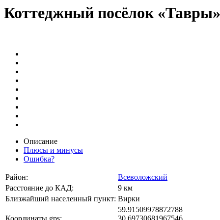
Коттеджный посёлок «Тавры
Описание
Плюсы и минусы
Ошибка?
Район:
Всеволожский
Расстояние до КАД:
9 км
Близжайший населенный пункт:
Вирки
59.91509978872788
Координаты gps:
30.69730681967546