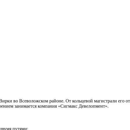
Вирки во Всеволожском районе. От кольцевой магистрали его от
своением занимается компания «Сигмакс Девелопмент».
 двумя путями: