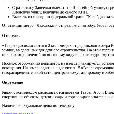
С развязки у Занеевки выехать по Шоссейной улице, пер
Кленовую улицу, ведущую до самого КПП.
Выехать из города по федеральной трассе "Кола", доехать 
От станции метро «Ладожская» отправляется автобус №533, ос
О поселке
«Тавры»
располагаются в 2 километрах от родникового озера К
землях, выделенных для дачного строительства. На этой терри
никаких ограничений по внешнему виду и архитектурному сти
Поселок огорожен по периметру, на въезде планируется устан
освещения. На землевладение выделяется 15 кВт электромощно
газораспределительной сети, центральному газопроводу и каб
Окружение
Рядом с комплексом располагаются деревни Тавры, Аро и Вирки
спортивные объекты, детские сады и торгово-развлекательный 
Наличие и актуальные цены по телефону