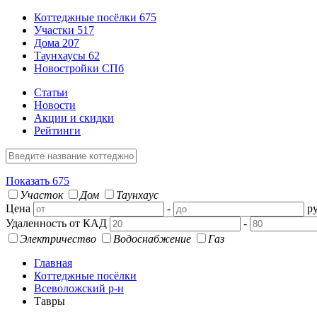
Коттеджные посёлки
675
Участки
517
Дома
207
Таунхаусы
62
Новостройки СПб
Статьи
Новости
Акции и скидки
Рейтинги
Показать
675
Участок
Дом
Таунхаус
Цена
-
ру
Удаленность от КАД
-
Электричество
Водоснабжение
Газ
Главная
Коттеджные посёлки
Всеволожский р-н
Тавры