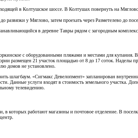
еходящей в Колтушское шоссе. В Колтушах повернуть на Мягловск
до развязки у Мяглово, затем проехать через Разметелево до посе
танавливающийся в деревне Тавры рядом с загородным комплекс
оркинское с оборудованными пляжами и местами для купания. Во
тории размещен 21 участок площадью от 8 до 17 соток. Наделы п
лю домов не установлено.
овить шлагбаум. «Сигмакс Девелопмент»
запланирован внутренни
сти. Данные услуги входят в стоимость земельного участка. До
ельному телевидению.
, в которых работают магазины и почтовое отделение. В поселк
центр.